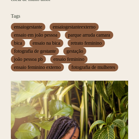
Tags
ensaiogestante
ensaiogestanteexterno
ensaio em joão pessoa
parque arruda camara
bica
ensaio na bica
retrato feminino
fotografia de gestante
gestação
joão pessoa pb
ensaio feminino
ensaio feminino externo
fotografia de mulheres