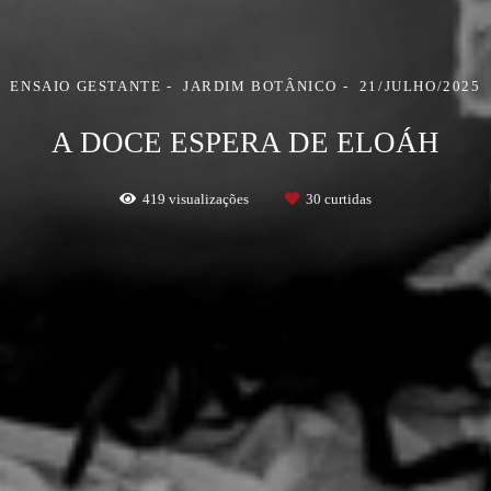
ENSAIO GESTANTE
JARDIM BOTÂNICO
21/JULHO/2025
A DOCE ESPERA DE ELOÁH
419
visualizações
30
curtidas