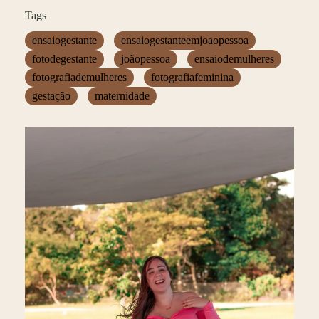
Tags
ensaiogestante
ensaiogestanteemjoaopessoa
fotodegestante
joãopessoa
ensaiodemulheres
fotografiademulheres
fotografiafeminina
gestação
maternidade