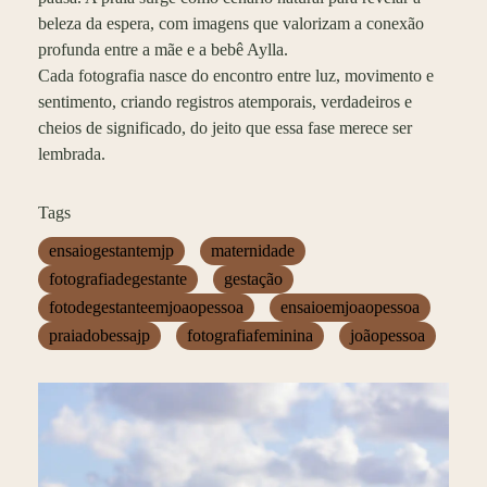
beleza da espera, com imagens que valorizam a conexão
profunda entre a mãe e a bebê Aylla.
Cada fotografia nasce do encontro entre luz, movimento e
sentimento, criando registros atemporais, verdadeiros e
cheios de significado, do jeito que essa fase merece ser
lembrada.
Tags
ensaiogestantemjp
maternidade
fotografiadegestante
gestação
fotodegestanteemjoaopessoa
ensaioemjoaopessoa
praiadobessajp
fotografiafeminina
joãopessoa