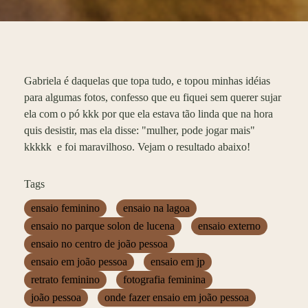
Gabriela é daquelas que topa tudo, e topou minhas idéias
para algumas fotos, confesso que eu fiquei sem querer sujar
ela com o pó kkk por que ela estava tão linda que na hora
quis desistir, mas ela disse: "mulher, pode jogar mais"
kkkkk e foi maravilhoso. Vejam o resultado abaixo!
Tags
ensaio feminino
ensaio na lagoa
ensaio no parque solon de lucena
ensaio externo
ensaio no centro de joão pessoa
ensaio em joão pessoa
ensaio em jp
retrato feminino
fotografia feminina
joão pessoa
onde fazer ensaio em joão pessoa