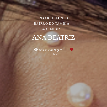
ENSAIO FEMININO
BAIRRO DO TAMBIÁ
13/JULHO/2022
ANA BEATRIZ
589
visualizações
0
curtidas