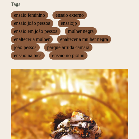
Tags
ensaio feminino
ensaio externo
ensaio joão pessoa
ensaiojp
ensaio em joão pessoa
mulher negra
enaltecer a mulher
enaltecer a mulher negra
joão pessoa
parque arruda camara
ensaio na bica
ensaio no piollin