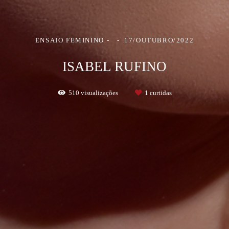
ENSAIO FEMININO
17/OUTUBRO/2022
ISABEL RUFINO
510
visualizações
1
curtidas